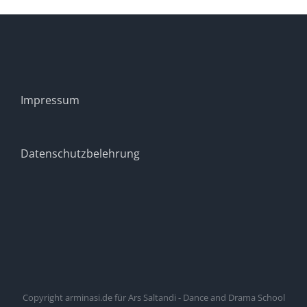
Impressum
Datenschutzbelehrung
Copyright
arminasi.de
für
Ars Saltandi - Dance and Drama School